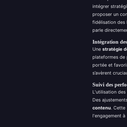
intégrer straté
proposer un cont
fidélisation de
parle directemen
Intégration de
Une
stratégie d
plateformes de
portée et favor
s’avèrent crucia
Suivi des perf
L'utilisation des
Des ajustements
contenu
. Cette
l'engagement à 