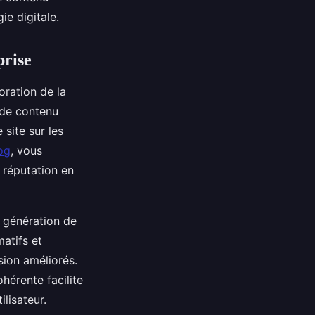
e digitale.
prise
oration de la
e de contenu
site sur les
og
, vous
e réputation en
a génération de
matifs et
sion améliorés.
hérente facilite
ilisateur.