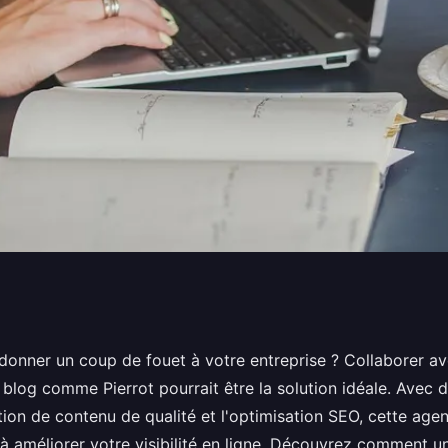
ise avec une agence
donner un coup de fouet à votre entreprise ? Collaborer a
blog comme Pierrot pourrait être la solution idéale. Avec 
ation de contenu de qualité et l'optimisation SEO, cette ag
 à améliorer votre visibilité en ligne. Découvrez comment u