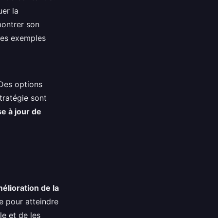
uer la
ontrer son
des exemples
 Des options
tratégie sont
e à jour de
élioration de la
e pour atteindre
le et de les