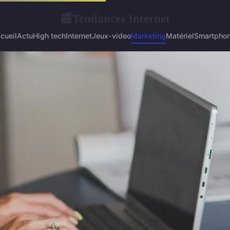
Tendances Internet
📰
cueil
Actu
High tech
Internet
Jeux-video
Marketing
Matériel
Smartpho