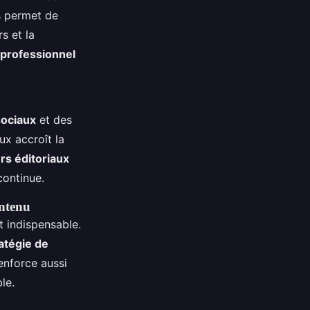
s permet de
s et la
g professionnel
sociaux
et des
ux accroît la
rs éditoriaux
continue.
ontenu
t indispensable.
atégie de
renforce aussi
le.