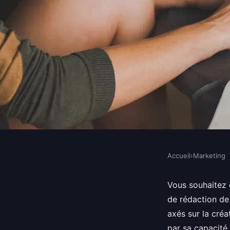
Accueil
›
Marketing
MARKETING
Boostez votre entrepr
Vous souhaitez 
de rédaction de 
de rédaction de blog
axés sur la cré
par sa capacité