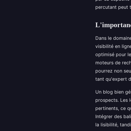
percutant peut 
Tom
•
30 janvier 2025
•
3 min de lecture
L'importanc
Dans le domaine 
visibilité en li
optimisé pour le
moteurs de rech
pourrez non seul
tant qu'expert d
Un blog bien gé
prospects. Les l
pertinents, ce q
Intégrer des bal
la lisibilité, ta