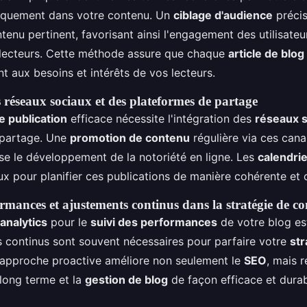
giquement dans votre contenu. Un
ciblage d'audience
préci
enu pertinent, favorisant ainsi l'engagement des utilisateur
s lecteurs. Cette méthode assure que chaque
article de blo
t aux besoins et intérêts de vos lecteurs.
s réseaux sociaux et des plateformes de partage
e publication
efficace nécessite l'intégration des
réseaux 
 partage. Une
promotion de contenu
régulière via ces cana
ise le développement de la notoriété en ligne. Les
calendrie
ux pour planifier ces publications de manière cohérente et 
ormances et ajustements continus dans la stratégie de c
analytics
pour le
suivi des performances
de votre blog es
 continus sont souvent nécessaires pour parfaire votre
str
 approche proactive améliore non seulement le
SEO
, mais 
long terme et la
gestion de blog
de façon efficace et durab