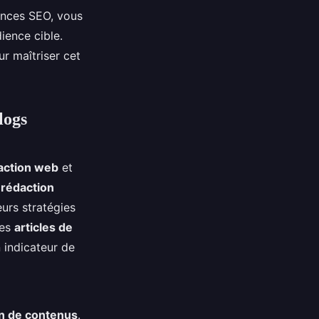
dances SEO, vous
ience cible.
r maîtriser cet
logs
action web
et
 rédaction
eurs stratégies
Les
articles de
n indicateur de
n de contenus
.