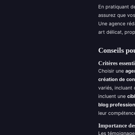
En pratiquant de
assurez que vos 
Une agence rédac
art délicat, pr
Conseils po
Critères essent
Choisir une
age
création de co
variés, incluant
incluent une
cib
blog professio
leur compétenc
Importance des
Les témoignages 