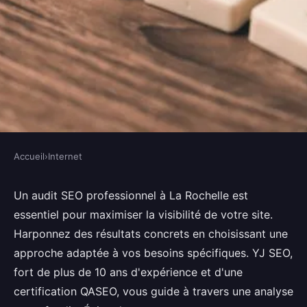
Accueil
›
Internet
INTERNET
Analysez votre site : faites un
Un audit SEO professionnel à La Rochelle est
essentiel pour maximiser la visibilité de votre site.
audit seo à la rochelle
Harponnez des résultats concrets en choisissant une
approche adaptée à vos besoins spécifiques. YJ SEO,
Tom
•
18 janvier 2025
•
3 min de lecture
fort de plus de 10 ans d'expérience et d'une
certification QASEO, vous guide à travers une analyse